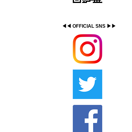
◀︎◀︎ OFFICIAL SNS ▶︎▶︎