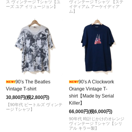
ス ヴィンテージ Tシャツ【ユ
ヴィンテージ Tシャツ 【ステ
ーズ ユア イリュージョン】
イディアム アーケイディア
ム】
90's The Beatles
90's A Clockwork
Vintage T-shirt
Orange Vintage T-
shirt【Made by Serial
30,800円(税2,800円)
Killer】
【90年代 ビートルズ ヴィンテ
ージ Tシャツ】
66,000円(税6,000円)
90年代 時計じかけのオレンジ
ヴィンテージ Tシャツ【シリ
アル キラー製】