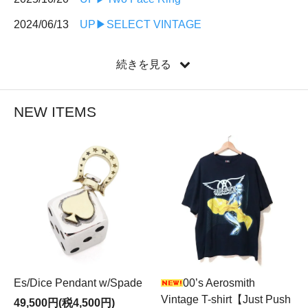
2024/06/13
UP▶︎SELECT VINTAGE
2024/03/25
UP▶︎F.T.W College Ring
続きを見る
2023/09/7
UP▶︎Holy Nail Ring w/Matte Finish
MORE FEATURE
NEW ITEMS
Es/Dice Pendant w/Spade
00’s Aerosmith
Vintage T-shirt【Just Push
49,500円(税4,500円)