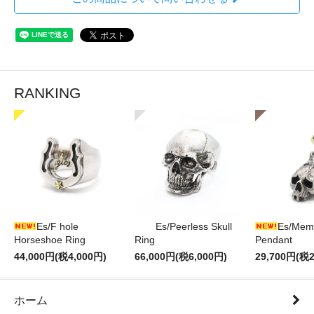
RANKING
Es/F hole
Es/Peerless Skull
Es/Mem
Horseshoe Ring
Ring
Pendant
44,000円(税4,000円)
66,000円(税6,000円)
29,700円(税2
ホーム